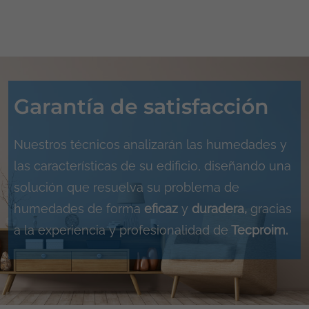
Garantía de satisfacción
Nuestros técnicos analizarán las humedades y
las características de su edificio, diseñando una
solución que resuelva su problema de
humedades de forma
eficaz
y
duradera,
gracias
a la experiencia y profesionalidad de
Tecproim.