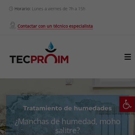
Saltar
Horario:
Lunes a viernes de 7h a 15h
al
contenido
Contactar con un técnico especialista
To
Na
Servicios
Nosotros
Ab
Tratamiento de humedades
Proyectos
¿Manchas de humedad, moho
salitre?
Clientes