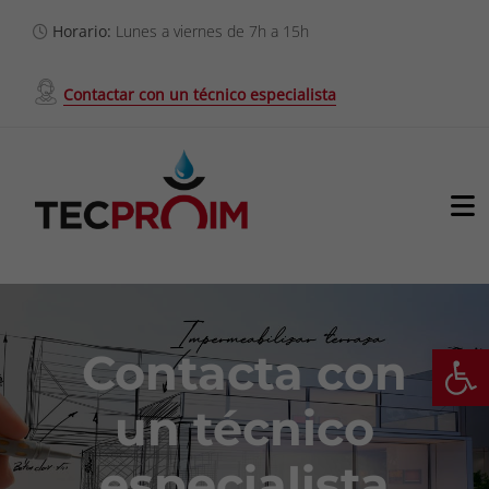
Saltar
Horario:
Lunes a viernes de 7h a 15h
al
contenido
Contactar con un técnico especialista
To
Na
Servicios
Nosotros
Ab
Contacta con
Proyectos
un técnico
especialista
Clientes