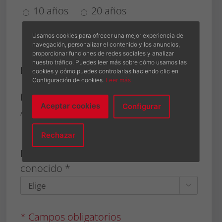
10 años
20 años
Ambas opciones
Usamos cookies para ofrecer una mejor experiencia de
No necesito garantía
navegación, personalizar el contenido y los anuncios,
proporcionar funciones de redes sociales y analizar
nuestro tráfico. Puedes leer más sobre cómo usamos las
Prioridad *
cookies y cómo puedes controlarlas haciendo clic en
Configuración de cookies.
Leer más
1
2
3
4
Muy
Muy
Aceptar cookies
Configurar
Alta
5
Baja
Rechazar
Por favor indique cómo nos ha
conocido *

* Campos obligatorios