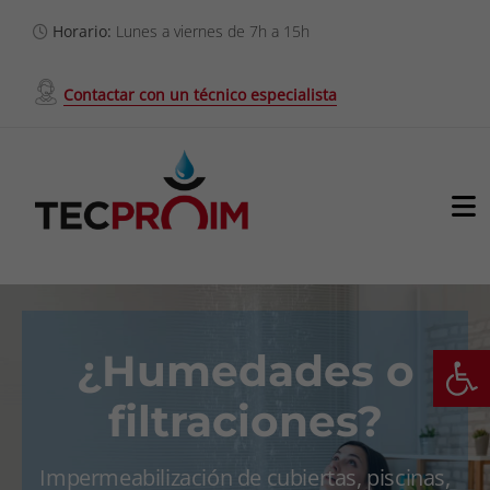
Saltar
Horario:
Lunes a viernes de 7h a 15h
al
contenido
Contactar con un técnico especialista
To
Na
Servicios
Nosotros
Ab
¿Humedades o
filtraciones?
Proyectos
Clientes
Impermeabilización de cubiertas, piscinas,